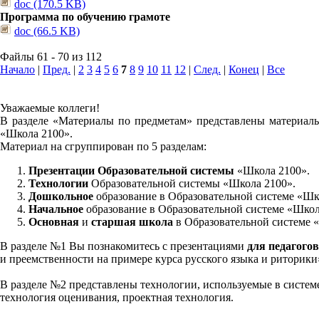
doc (170.5 KB)
Программа по обучению грамоте
doc (66.5 KB)
Файлы 61 - 70 из 112
Начало
|
Пред.
|
2
3
4
5
6
7
8
9
10
11
12
|
След.
|
Конец
|
Все
Уважаемые коллеги!
В разделе «Материалы по предметам» представлены материалы
«Школа 2100».
Материал на сгруппирован по 5 разделам:
Презентации Образовательной системы
«Школа 2100».
Технологии
Образовательной системы «Школа 2100».
Дошкольное
образование в Образовательной системе «Шк
Начальное
образование в Образовательной системе «Школ
Основная
и
старшая школа
в Образовательной системе 
В разделе №1 Вы познакомитесь с презентациями
для педагогов
и преемственности на примере курса русского языка и риторик
В разделе №2 представлены технологии, используемые в систем
технология оценивания, проектная технология.