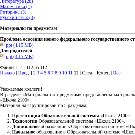
Литература (28)
Математика (1)
Риторика (3)
Русский язык (3)
Материалы по предметам
Проблема освоения нового федерального государственного 
ppt (4.15 MB)
Для родителей
ppt (3.15 MB)
Файлы 111 - 112 из 112
Начало
|
Пред.
|
2
3
4
5
6
7
8
9
10
11
12
| След. | Конец
|
Все
Уважаемые коллеги!
В разделе «Материалы по предметам» представлены материалы
«Школа 2100».
Материал на сгруппирован по 5 разделам:
Презентации Образовательной системы
«Школа 2100».
Технологии
Образовательной системы «Школа 2100».
Дошкольное
образование в Образовательной системе «Шк
Начальное
образование в Образовательной системе «Школ