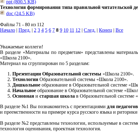
ppt (800.5 KB)
Технология формирования типа правильной читательской д
doc (24.5 KB)
Файлы 71 - 80 из 112
Начало
|
Пред.
|
2
3
4
5
6
7
8
9
10
11
12
|
След.
|
Конец
|
Все
Уважаемые коллеги!
В разделе «Материалы по предметам» представлены материалы
«Школа 2100».
Материал на сгруппирован по 5 разделам:
Презентации Образовательной системы
«Школа 2100».
Технологии
Образовательной системы «Школа 2100».
Дошкольное
образование в Образовательной системе «Шк
Начальное
образование в Образовательной системе «Школ
Основная
и
старшая школа
в Образовательной системе 
В разделе №1 Вы познакомитесь с презентациями
для педагогов
и преемственности на примере курса русского языка и риторик
В разделе №2 представлены технологии, используемые в систем
технология оценивания, проектная технология.