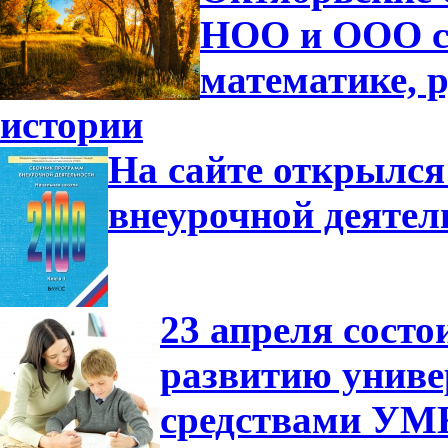
НОО и ООО с
математике, р
истории
На сайте открылся
внеурочной деятел
23 апреля сост
развитию униве
средствами УМ