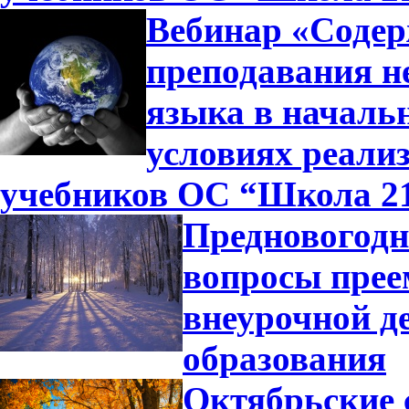
Вебинар «Содер
преподавания н
языка в началь
условиях реали
учебников ОС “Школа 2
Предновогодн
вопросы прее
внеурочной д
образования
Октябрьские