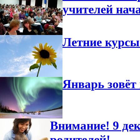
учителей нач
Летние курсы
Январь зовёт 
Внимание! 9 дек
родителей!