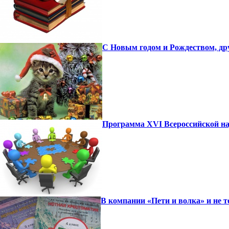
С Новым годом и Рождеством, др
Программа XVI Всероссийской на
В компании «Пети и волка» и не т