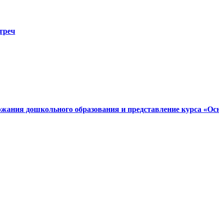
треч
ния дошкольного образования и представление курса «Ос