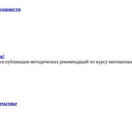
одарности
в!
тся публикация методических рекомендаций по курсу математики 
тематике