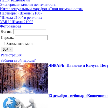
Наши технологии
Экспериментальная деятельность
Интеллектуальный марафон «Твои возможности»
Партнеры «Школы 2100»
"Школа 2100" в регионах
УМЦ "Школа 2100"
Фотогалерея
Логин:
Пароль:
Запомнить меня
Регистрация
Забыли свой пароль?
ЯНВАРЬ: Иваново и Калуга, Пет
13 декабря - вебинар «Концепци