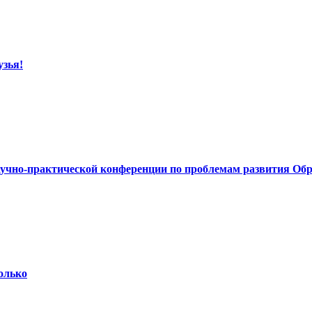
узья!
учно-практической конференции по проблемам развития Об
олько