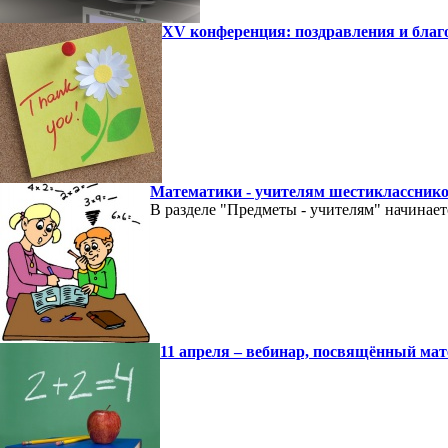
XV конференция: поздравления и благ
Математики - учителям шестикласснико
В разделе "Предметы - учителям" начинае
11 апреля – вебинар, посвящённый ма