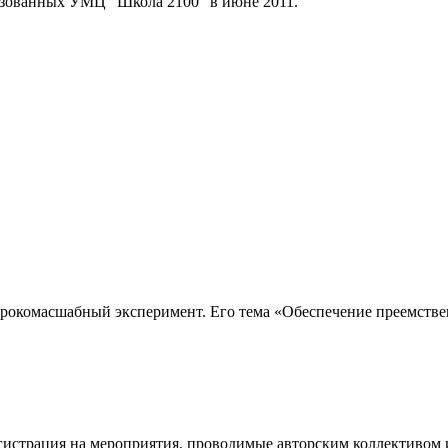
изованных УМЦ "Школа 2100" в июне 2011.
рокомасшабный эксперимент. Его тема «Обеспечение преемстве
егистрация на мероприятия, проводимые авторским коллективом