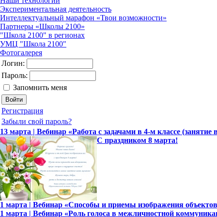
Наши технологии
Экспериментальная деятельность
Интеллектуальный марафон «Твои возможности»
Партнеры «Школы 2100»
"Школа 2100" в регионах
УМЦ "Школа 2100"
Фотогалерея
Логин:
Пароль:
Запомнить меня
Регистрация
Забыли свой пароль?
13 марта | Вебинар «Работа с задачами в 4-м классе (занятие 
С праздником 8 марта!
1 марта | Вебинар «Способы и приемы изображения объекто
1 марта | Вебинар «Роль голоса в межличностной коммуника