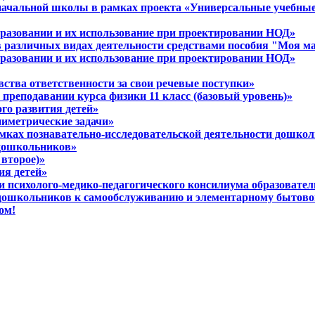
 начальной школы в рамках проекта «Универсальные учебны
разовании и их использование при проектировании НОД»
в различных видах деятельности средствами пособия "Моя м
разовании и их использование при проектировании НОД»
вства ответственности за свои речевые поступки»
 преподавании курса физики 11 класс (базовый уровень)»
ого развития детей»
ниметрические задачи»
амках познавательно-исследовательской деятельности дошко
 дошкольников»
 второе)»
ия детей»
ти психолого-медико-педагогического консилиума образовате
 дошкольников к самообслуживанию и элементарному бытово
ом!