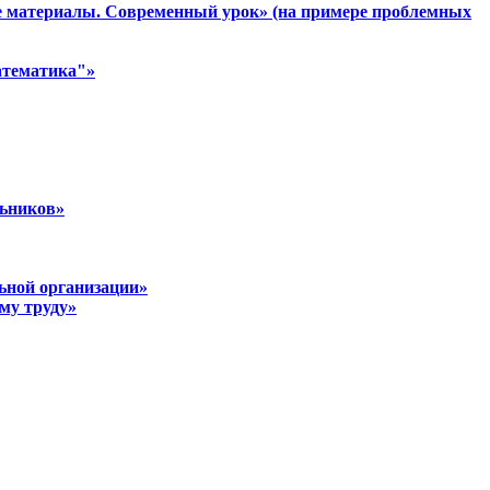
е материалы. Современный урок» (на примере проблемных
атематика"»
льников»
льной организации»
му труду»