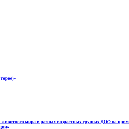
второе)»
в животного мира в разных возрастных группах ДОО на прим
ции»