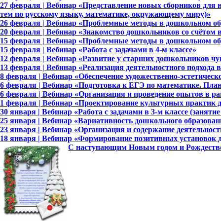
27 февраля | Вебинар «Представление новых сборников для
тем по русскому языку, математике, окружающему миру)»
26 февраля | Вебинар «Проблемные методы в дошкольном об
20 февраля | Вебинар «Знакомство дошкольников со счётом 
15 февраля | Вебинар «Проблемные методы в дошкольном об
15 февраля | Вебинар «Работа с задачами в 4-м классе»
12 февраля | Вебинар «Развитие у старших дошкольников чу
13 февраля | Вебинар «Реализация деятельностного подхода в
8 февраля | Вебинар «Обеспечение художественно-эстетическ
6 февраля | Вебинар «Подготовка к ЕГЭ по математике. Пла
6 февраля | Вебинар «Организация и проведение опытов в р
1 февраля | Вебинар «Проектирование культурных практик
30 января | Вебинар «Работа с задачами в 3-м классе (занятие
25 января | Вебинар «Вариативность дошкольного образован
23 января | Вебинар «Организация и содержание деятельнос
18 января | Вебинар «Формирование позитивных установок
С наступающим Новым годом и Рождеств