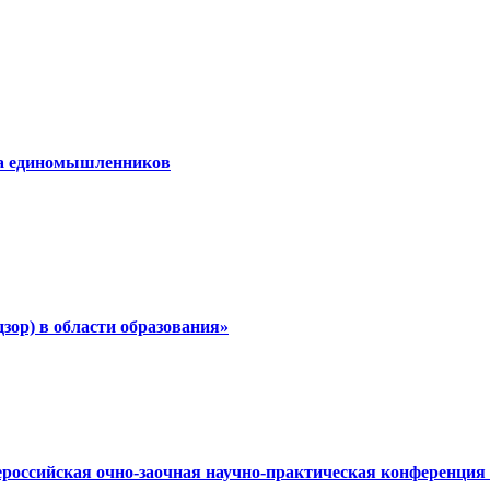
ча единомышленников
дзор) в области образования»
сероссийская очно-заочная научно-практическая конференци