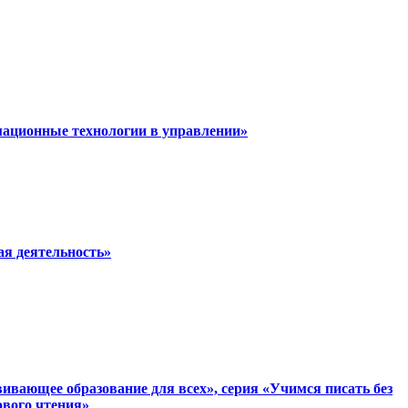
мационные технологии в управлении»
ая деятельность»
вающее образование для всех», серия «Учимся писать без
ового чтения»