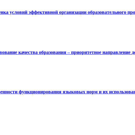
енка условий эффективной организации образовательного пр
вование качества образования – приоритетное направление д
бенности функционирования языковых норм и их использован