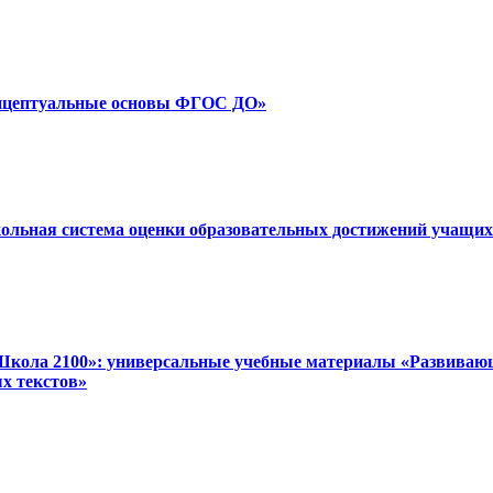
Концептуальные основы ФГОС ДО»
кольная система оценки образовательных достижений учащих
Школа 2100»: универсальные учебные материалы «Развивающе
х текстов»