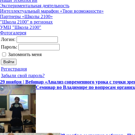
Наши технологии
Экспериментальная деятельность
Интеллектуальный марафон «Твои возможности»
Партнеры «Школы 2100»
"Школа 2100" в регионах
УМЦ "Школа 2100"
Фотогалерея
Логин:
Пароль:
Запомнить меня
Регистрация
Забыли свой пароль?
29 ноября | Вебинар «Анализ современного урока с точки зр
Семинар во Владимире по вопросам организ