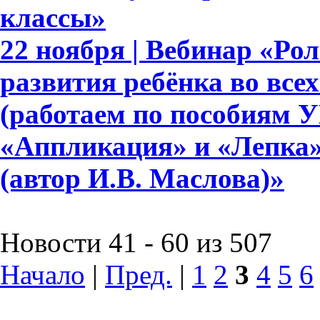
классы»
22 ноября | Вебинар «Ро
развития ребёнка во все
(работаем по пособиям 
«Аппликация» и «Лепка» д
(автор И.В. Маслова)»
Новости 41 - 60 из 507
Начало
|
Пред.
|
1
2
3
4
5
6