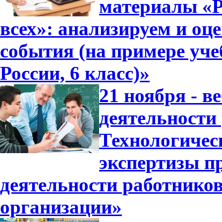
материалы «Р
всех»: анализируем и оц
события (на примере уч
России, 6 класс)»
21 ноября - в
деятельности
Технологичес
экспертизы п
деятельности работнико
организации»