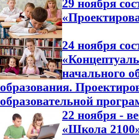
29 ноября сос
«Проектиров
24 ноября сос
«Концептуал
начального о
образования. Проектиро
образовательной прогр
22 ноября - 
«Школа 2100»