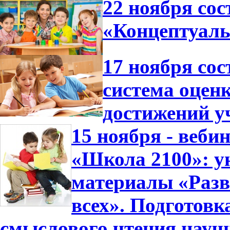
22 ноября сос
«Концептуал
17 ноября со
система оцен
достижений у
15 ноября - веб
«Школа 2100»: у
материалы «Разв
всех». Подготовк
смыслового чтения науч