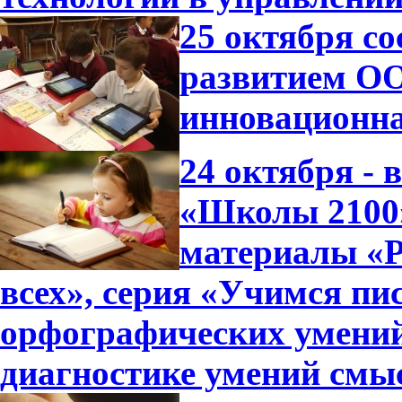
25 октября с
развитием ОО
инновационна
24 октября -
«Школы 2100»
материалы «Р
всех», серия «Учимся пи
орфографических умений
диагностике умений смы