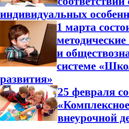
соответствии
индивидуальных особенн
1 марта состо
методические
и обществозн
системе «Шко
развития»
25 февраля с
«Комплексное
внеурочной д