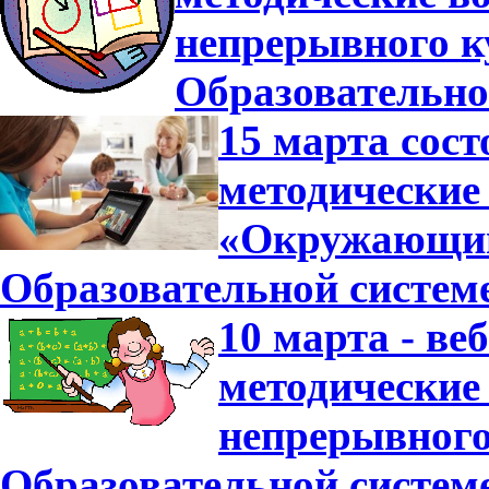
непрерывного к
Образовательно
15 марта сост
методические
«Окружающий 
Образовательной систем
10 марта - ве
методические
непрерывного
Образовательной систем