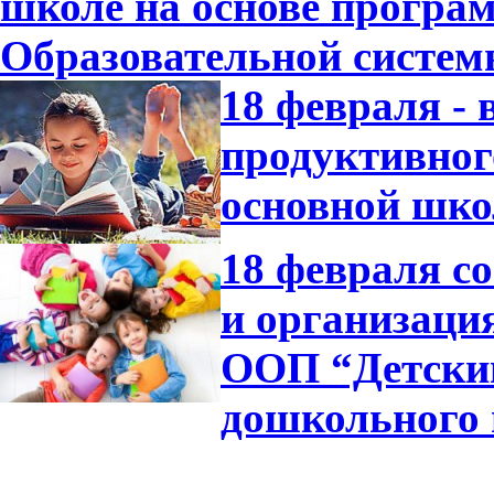
школе на основе програ
Образовательной систе
18 февраля -
продуктивног
основной шко
18 февраля с
и организаци
ООП “Детский
дошкольного 