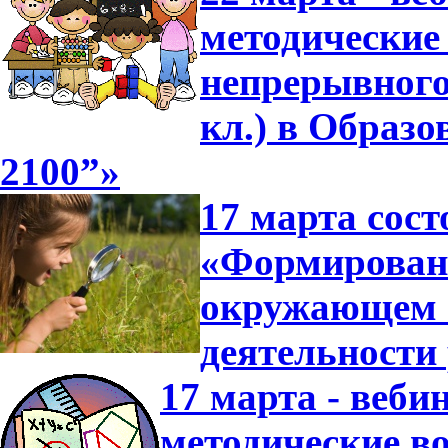
методические
непрерывного
кл.) в Образ
2100”»
17 марта сост
«Формировани
окружающем 
деятельности
17 марта - веби
методические в