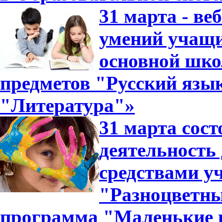
31 марта - ве
умений учащи
основной шко
предметов "Русский язык
"Литература"»
31 марта сос
деятельность
средствами у
"Разноцветн
программа "Маленькие 