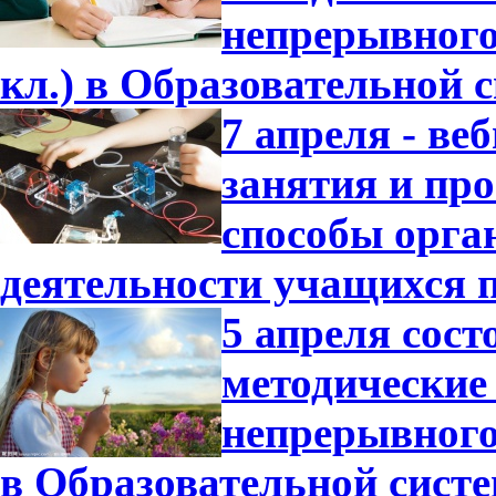
непрерывного 
кл.) в Образовательной 
7 апреля - в
занятия и пр
способы орга
деятельности учащихся 
5 апреля сост
методические
непрерывного 
в Образовательной сист