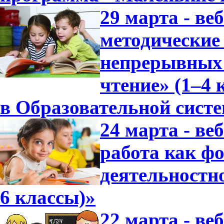
29 марта - ве
методические
непрерывных 
чтение» (1–4 
в Образовательной сист
24 марта - в
работа как ф
деятельностно
6 классы)»
22 марта - ве