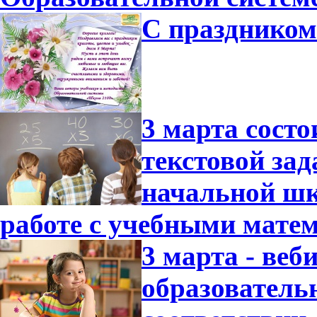
С праздником
3 марта состо
текстовой зад
начальной шк
работе с учебными мате
3 марта - ве
образователь