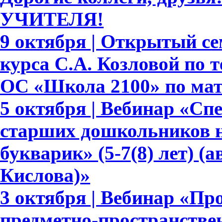
УЧИТЕЛЯ!
9 октября | Открытый се
курса С.А. Козловой по
ОС «Школа 2100» по ма
5 октября | Вебинар «С
старших дошкольников н
букварик» (5-7(8) лет) (а
Кислова)»
3 октября | Вебинар «П
предметно-пространстве