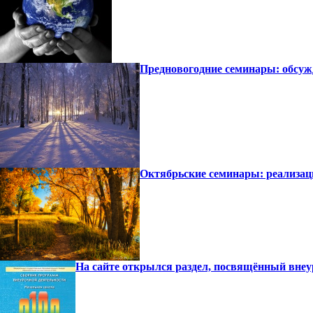
Предновогодние семинары: обсуж
Октябрьские семинары: реализац
На сайте открылся раздел, посвящённый внеу