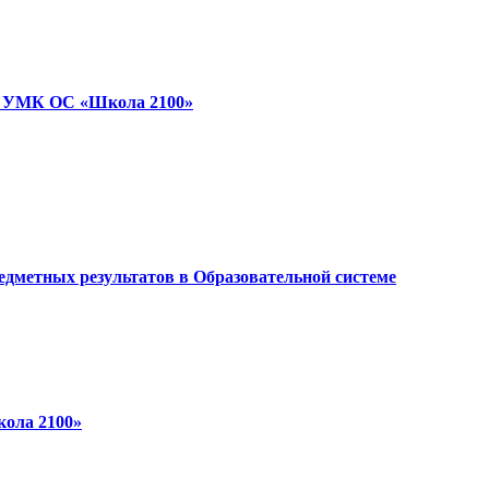
ми УМК ОС «Школа 2100»
едметных результатов в Образовательной системе
кола 2100»