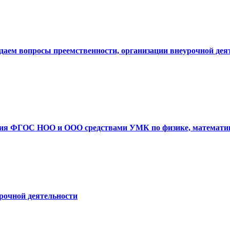
даем вопросы преемственности, организации внеурочной дея
ия ФГОС НОО и ООО средствами УМК по физике, математике,
рочной деятельности