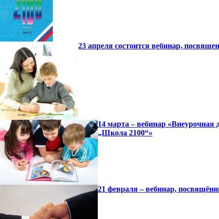
23 апреля состоится вебинар, посвящ
14 марта – вебинар «Внеурочная 
„Школа 2100“»
21 февраля – вебинар, посвящён