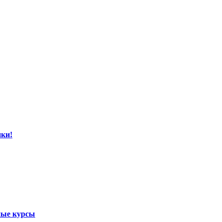
ки!
ные курсы