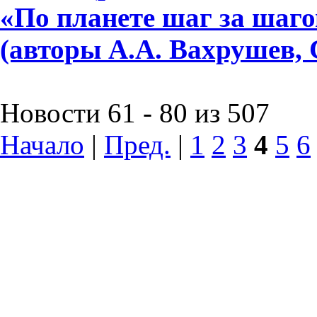
«По планете шаг за шагом»
(авторы А.А. Вахрушев, 
Новости 61 - 80 из 507
Начало
|
Пред.
|
1
2
3
4
5
6