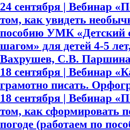
24 сентября | Вебинар «По
том, как увидеть необыч
пособию УМК «Детский с
шагом» для детей 4-5 лет,
Вахрушев, С.В. Паршина,
18 сентября | Вебинар «
грамотно писать. Орфогр
18 сентября | Вебинар «По
том, как сформировать 
погоде (работаем по пос