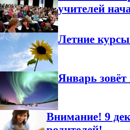
учителей нач
Летние курсы
Январь зовёт 
Внимание! 9 дек
родителей!