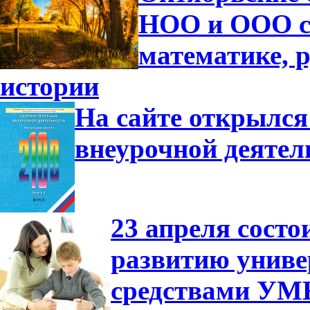
НОО и ООО с
математике, р
истории
На сайте открылся
внеурочной деятел
23 апреля сост
развитию униве
средствами УМ