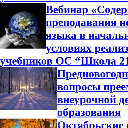
Вебинар «Содер
преподавания н
языка в началь
условиях реали
учебников ОС “Школа 2
Предновогодн
вопросы прее
внеурочной д
образования
Октябрьские