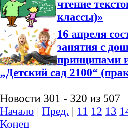
чтение тексто
классы)»
16 апреля сос
занятия с до
принципами 
„Детский сад 2100“ (пра
Новости 301 - 320 из 507
Начало
|
Пред.
|
11
12
13
1
Конец