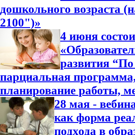
дошкольного возраста (
2100")»
4 июня состо
«Образовател
развития “По 
парциальная программа
планирование работы, м
28 мая - вебин
как форма реа
подхода в обра