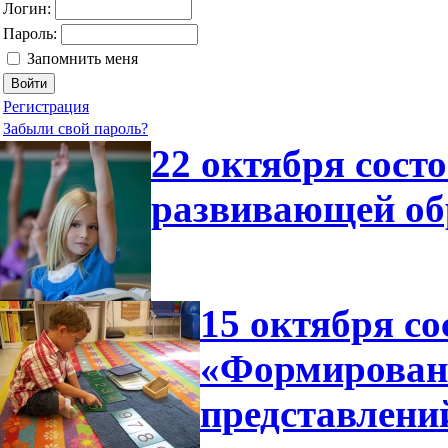
Логин:
Пароль:
Запомнить меня
Регистрация
Забыли свой пароль?
22 октября сост
развивающей об
15 октября со
«Формирован
представлени