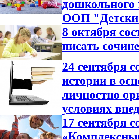
дошкольного 
ООП "Детский
8 октября со
писать сочине
24 сентября с
истории в ос
личностно ор
условиях вне
17 сентября с
«Комплексный