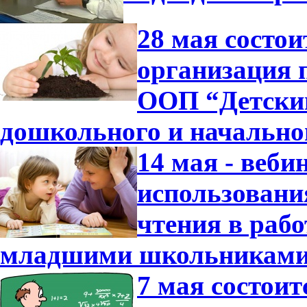
28 мая состо
организация 
ООП “Детский
дошкольного и начально
14 мая - веб
использовани
чтения в раб
младшими школьниками
7 мая состои