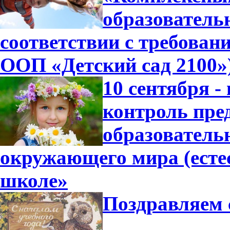
образователь
соответствии с требова
ООП «Детский сад 2100»
10 сентября -
контроль пре
образователь
окружающего мира (есте
школе»
Поздравляем 