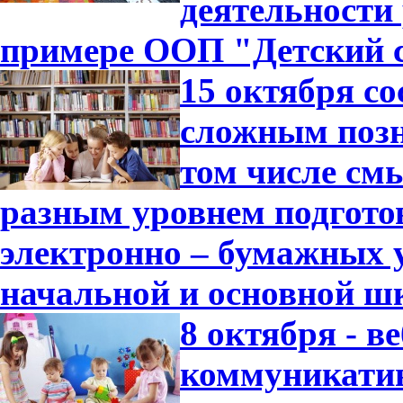
деятельности
примере ООП "Детский с
15 октября с
сложным позн
том числе см
разным уровнем подгото
электронно – бумажных 
начальной и основной ш
8 октября - 
коммуникатив