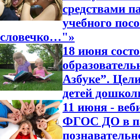
средствами п
учебного посо
словечко…"»
18 июня сост
образователь
Азбуке”. Цели
детей дошкол
11 июня - ве
ФГОС ДО в п
познавательн