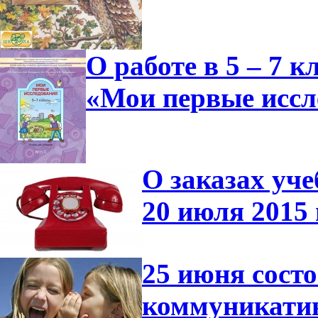
О работе в 5 – 7 
«Мои первые иссл
О заказах уче
20 июля 2015 
25 июня сост
коммуникатив