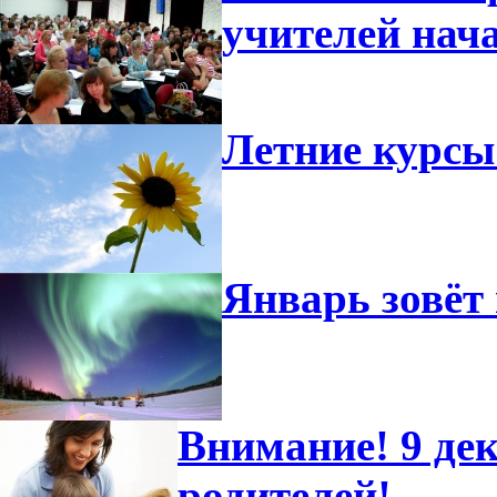
учителей нач
Летние курсы
Январь зовёт 
Внимание! 9 дек
родителей!