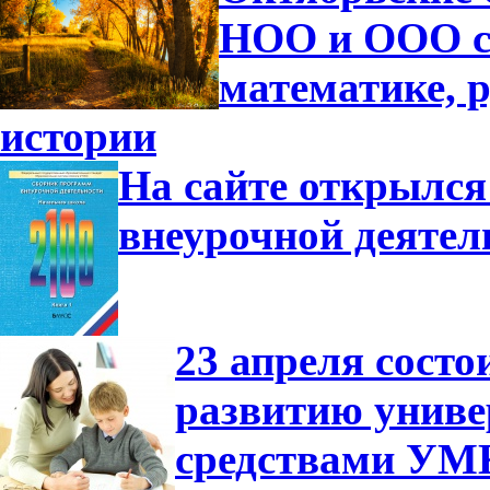
НОО и ООО с
математике, р
истории
На сайте открылся
внеурочной деятел
23 апреля сост
развитию униве
средствами УМ