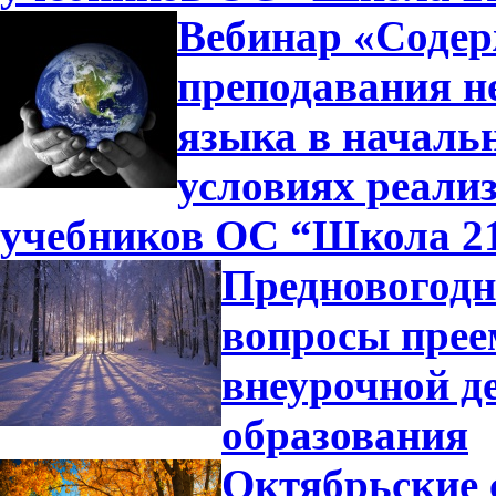
Вебинар «Содер
преподавания н
языка в началь
условиях реали
учебников ОС “Школа 2
Предновогодн
вопросы прее
внеурочной д
образования
Октябрьские