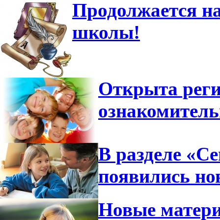
Продолжается на
школы!
Открыта реги
ознакомител
В разделе «С
появились но
Новые матери