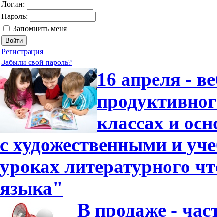
Логин:
Пароль:
Запомнить меня
Регистрация
Забыли свой пароль?
16 апреля - в
продуктивног
классах и ос
с художественными и уч
уроках литературного чт
языка"
В продаже - час