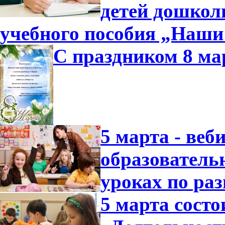
детей дошколь
учебного пособия „Наши
С праздником 8 ма
5 марта - ве
образователь
уроках по ра
5 марта состо