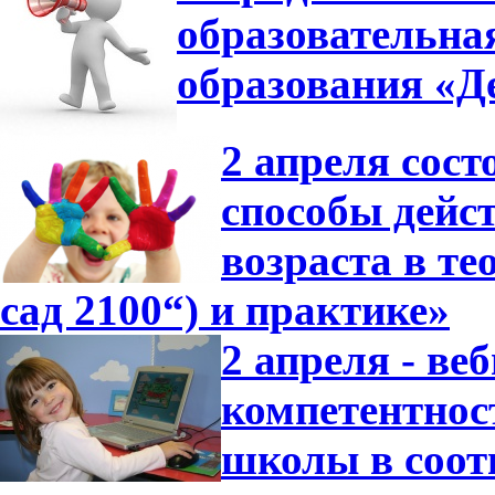
образовательна
образования «Де
2 апреля сос
способы дейс
возраста в т
сад 2100“) и практике»
2 апреля - в
компетентнос
школы в соот