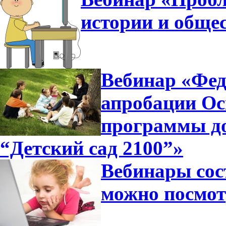
истории и общес
Вебинар «Фед
апробации Ос
программы д
“Детский сад 2100”»
Вебинары сос
можно посмот