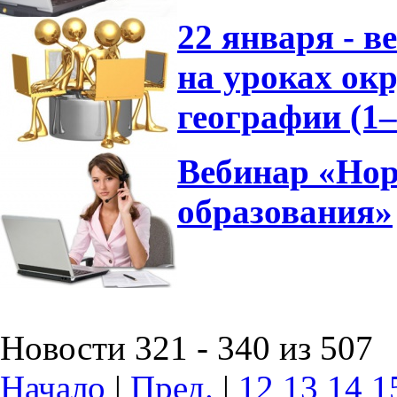
22 января - 
на уроках ок
географии (1
Вебинар «Нор
образования»
Новости 321 - 340 из 507
Начало
|
Пред.
|
12
13
14
1