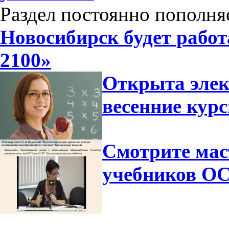
Раздел постоянно пополня
Новосибирск будет рабо
2100»
Открыта элек
весенние ку
Смотрите мас
учебников ОС