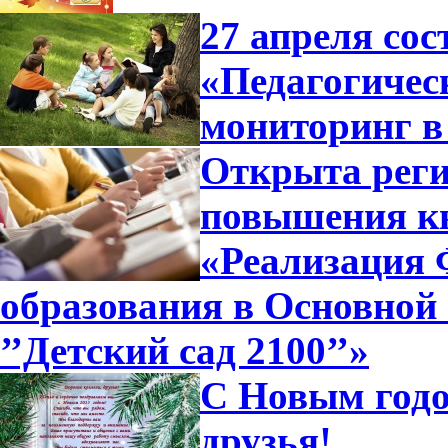
27 апреля сос
«Педагогичес
мониторинг в
Открыта реги
повышения к
«Реализация
образования в Основной
’’Детский сад 2100’’»
С Новым годо
друзья!