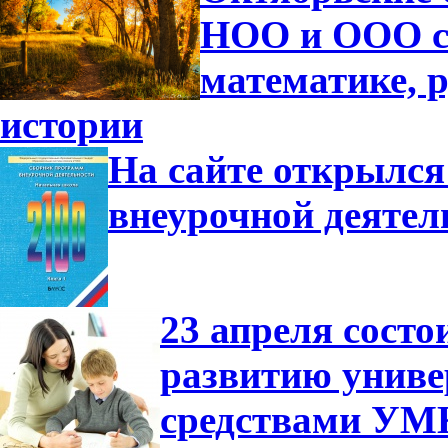
НОО и ООО с
математике, р
истории
На сайте открылся
внеурочной деятел
23 апреля сост
развитию униве
средствами УМ