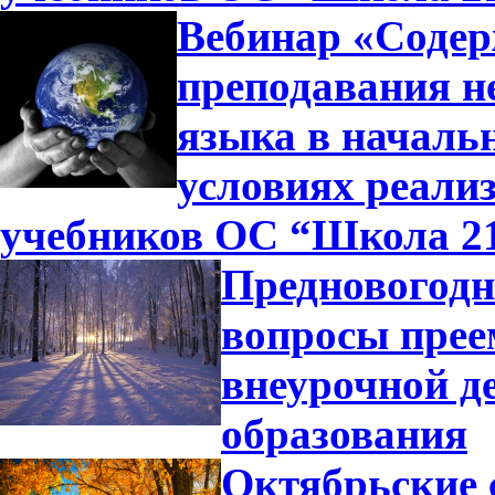
Вебинар «Содер
преподавания н
языка в началь
условиях реали
учебников ОС “Школа 2
Предновогодн
вопросы прее
внеурочной д
образования
Октябрьские