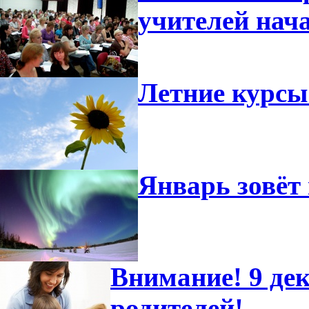
учителей нач
Летние курсы
Январь зовёт 
Внимание! 9 дек
родителей!