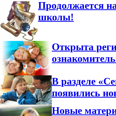
Продолжается на
школы!
Открыта реги
ознакомител
В разделе «С
появились но
Новые матери