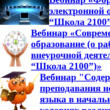
электронной 
“Школа 2100
Вебинар «Совреме
образование (о ра
внеурочной деяте
“Школа 2100”)»
Вебинар "Содер
преподавания н
языка в началь