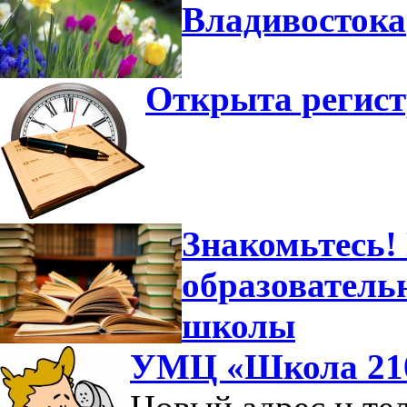
Владивостока
Открыта регист
Знакомьтесь!
образователь
школы
УМЦ «Школа 210