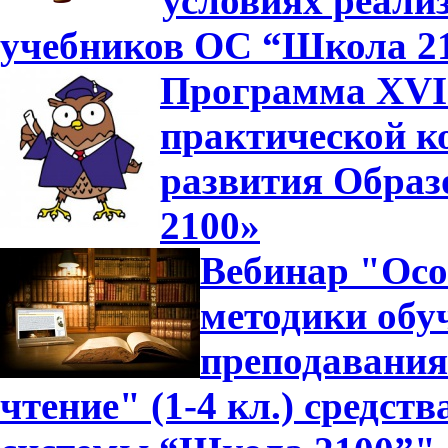
условиях реали
учебников ОС “Школа 2
Программа XVII
практической к
развития Образ
2100»
Вебинар "Осо
методики обуч
преподавания
чтение" (1-4 кл.) средс