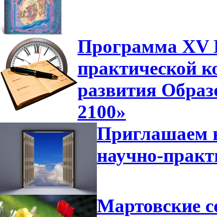
Программа XV В
практической к
развития Образ
2100»
Приглашаем н
научно-прак
Мартовские с