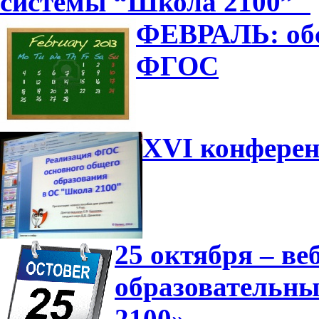
системы “Школа 2100”"
ФЕВРАЛЬ: обс
ФГОС
XVI конферен
25 октября – в
образовательн
2100»