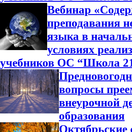
Вебинар «Содер
преподавания н
языка в началь
условиях реали
учебников ОС “Школа 2
Предновогодн
вопросы прее
внеурочной д
образования
Октябрьские