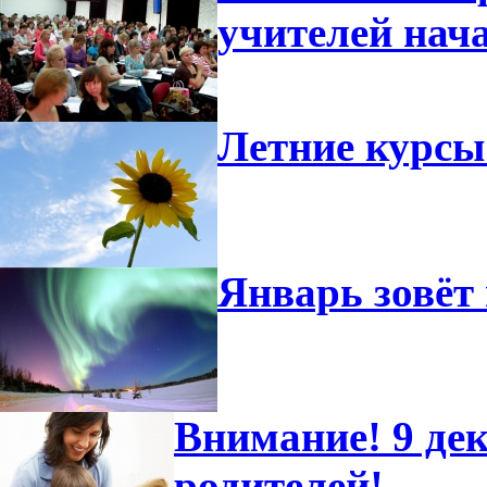
учителей нач
Летние курсы
Январь зовёт 
Внимание! 9 дек
родителей!