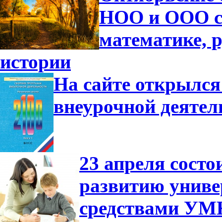
НОО и ООО с
математике, р
истории
На сайте открылся
внеурочной деятел
23 апреля сост
развитию униве
средствами УМ