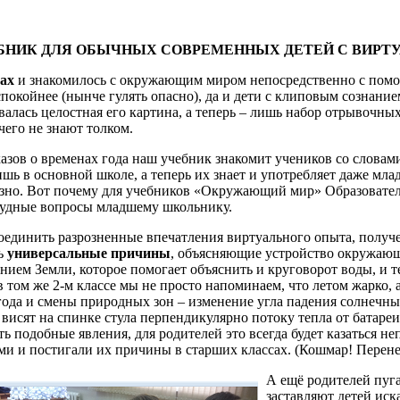
НИК ДЛЯ ОБЫЧНЫХ СОВРЕМЕННЫХ ДЕТЕЙ С ВИР
рах
и знакомилось с окружающим миром непосредственно с помо
покойнее (нынче гулять опасно), да и дети с клиповым сознанием
лась целостная его картина, а теперь – лишь набор отрывочных
чего не знают толком.
казов о временах года наш учебник знакомит учеников со слова
ишь в основной школе, а теперь их знает и употребляет даже мл
ерьёзно. Вот почему для учебников «Окружающий мир» Образоват
рудные вопросы младшему школьнику.
оединить разрозненные впечатления виртуального опыта, получе
ь
универсальные причины
, объясняющие устройство окружающе
нием Земли, которое помогает объяснить и круговорот воды, и 
в том же 2-м классе мы не просто напоминаем, что летом жарко,
года и смены природных зон – изменение угла падения солнечны
 висят на спинке стула перпендикулярно потоку тепла от батареи
ь подобные явления, для родителей это всегда будет казаться н
ми и постигали их причины в старших классах. (Кошмар! Перене
А ещё родителей пуг
заставляют детей иск