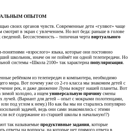
ТУАЛЬНЫМ ОПЫТОМ
щью своих органов чувств. Современные дети «гуляют» чаще
 смотрят в экран с увлечением. Но вот беда: раньше в голове
 сведений. Бессистемность – типичная черта
виртуального
ми-понятиями «взрослого» языка, которые они постоянно
адший школьник, иначе он не поймёт ни одной телепередачи. Но
ельной системы «Школа 2100» так характерна
популяризация
.
нные ребёнком из телепередач и компьютера, необходимо
го мира. Вот почему уже со 2-го класса мы знакомим детей с
течение рек, и даже движение Луны вокруг нашей планеты. Вот
 а зимой холодно, а ищем
универсальную причину
смены
х лучей. (Вариант для детей – опыт с мокрыми полотенцами,
 или под углом к нему.) Но как бы мы ни старались популярно
епосильной задачей, ведь они сами знакомились с этими
сли всё содержание из старшей школы в начальную!?)
ают так называемые
продуктивные задания
, которые
ать ответы на вопросы, на которые нет прямого ответа в