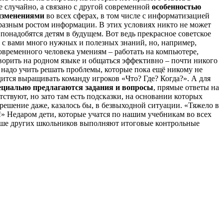
е случайно, а связано с другой современной
особенностью
изменениями
во всех сферах, в том числе с информатизацией
разным ростом информации. В этих условиях никто не может
я понадобятся детям в будущем. Вот ведь прекрасное советское
 с вами много нужных и полезных знаний, но, например,
овременного человека умениям – работать на компьютере,
ворить на родном языке и общаться эффективно
– почти никого
 надо учить решать проблемы, которые пока ещё никому не
ится выращивать команду игроков «Что? Где? Когда?». А для
ециально предлагаются задания и вопросы
, прямые ответы на
тствуют, но зато там есть подсказки, на основании которых
 решение даже, казалось бы, в безвыходной ситуации. «Тяжело в
!» Недаром дети, которые учатся по нашим учебникам во всех
чше других школьников выполняют итоговые контрольные