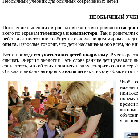
Необычный учебник для обычных современных детей
НЕОБЫЧНЫЙ УЧЕБ
Поколение нынешних взрослых всё детство проводило
во дво
всего по экранам
телевизора и компьютера.
Так и родителям с
ребёнка от постоянного общения с окружающим миром складыва
опыта
. Взрослые говорят, что дети наслышаны обо всём, но ни
Вот и приходится
учить таких детей по-другому
. Вместо расс
слышат. Энергия, экология – эти слова раньше дети узнавали л
согласитесь, что об этих понятиях нельзя говорить совсем с
Отсюда и любовь авторов к
аналогии
как способу объяснить т
Чтобы с
находит
притяже
почему 
времён 
которые
объяснит
явления