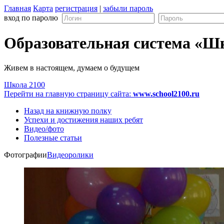
Главная
Карта
регистрация
|
забыли пароль
вход по паролю
Образовательная система «Ш
Живем в настоящем, думаем о будущем
Школа 2100
Перейти на главную страницу сайта:
www.school2100.ru
Назад на книжную полку
Успехи и достижения наших ребят
Видео/фото
Полезные статьи
Фотографии
Видеоролики