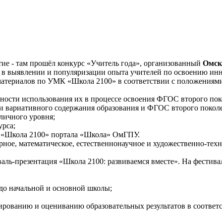
тие - там прошёл конкурс «Учитель года», организованный
Омск
яла в выявлении и популяризации опыта учителей по освоению 
 материалов по УМК «Школа 2100» в соответствии с положениям
ности использования их в процессе освоения ФГОС второго пок
ии вариативного содержания образования и ФГОС второго покол
личного уровня;
урса;
 «Школа 2100» портала «Школа» ОмГПУ.
рное, математическое, естественнонаучное и художественно-техн
аль-презентация «Школа 2100: развиваемся вместе». На фестив
 до начальной и основной школы;
ированию и оцениванию образовательных результатов в соответ