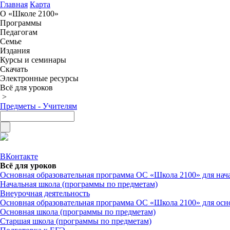
Главная
Карта
О «Школе 2100»
Программы
Педагогам
Семье
Издания
Курсы и семинары
Скачать
Электронные ресурсы
Всё для уроков
>
Предметы - Учителям
ВКонтакте
Всё для уроков
Основная образовательная программа ОС «Школа 2100» для на
Начальная школа (программы по предметам)
Внеурочная деятельность
Основная образовательная программа ОС «Школа 2100» для ос
Основная школа (программы по предметам)
Старшая школа (программы по предметам)