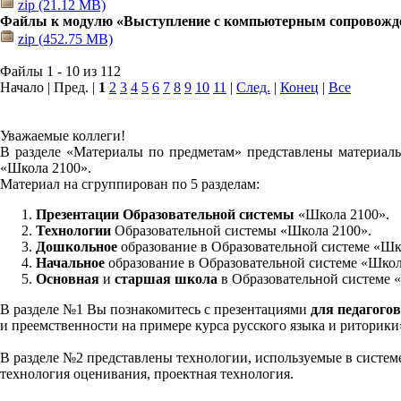
zip (21.12 MB)
Файлы к модулю «Выступление с компьютерным сопровожд
zip (452.75 MB)
Файлы 1 - 10 из 112
Начало | Пред. |
1
2
3
4
5
6
7
8
9
10
11
|
След.
|
Конец
|
Все
Уважаемые коллеги!
В разделе «Материалы по предметам» представлены материалы
«Школа 2100».
Материал на сгруппирован по 5 разделам:
Презентации Образовательной системы
«Школа 2100».
Технологии
Образовательной системы «Школа 2100».
Дошкольное
образование в Образовательной системе «Шк
Начальное
образование в Образовательной системе «Школ
Основная
и
старшая школа
в Образовательной системе 
В разделе №1 Вы познакомитесь с презентациями
для педагогов
и преемственности на примере курса русского языка и риторик
В разделе №2 представлены технологии, используемые в систем
технология оценивания, проектная технология.