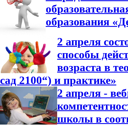
образовательна
образования «Де
2 апреля сос
способы дейс
возраста в т
сад 2100“) и практике»
2 апреля - в
компетентнос
школы в соот