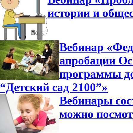
истории и общес
Вебинар «Фед
апробации Ос
программы д
“Детский сад 2100”»
Вебинары сос
можно посмот