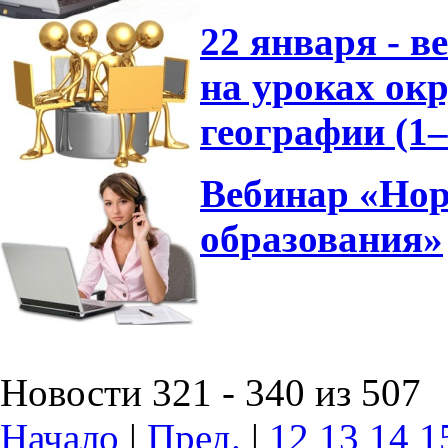
22 января - 
на уроках ок
географии (1
Вебинар «Нор
образования»
Новости 321 - 340 из 507
Начало
|
Пред.
|
12
13
14
1