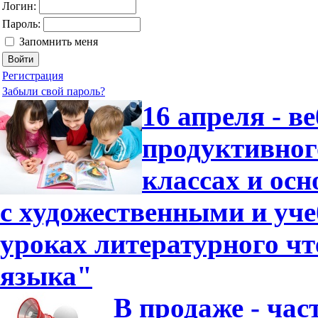
Логин:
Пароль:
Запомнить меня
Регистрация
Забыли свой пароль?
16 апреля - в
продуктивног
классах и ос
с художественными и уч
уроках литературного чт
языка"
В продаже - час