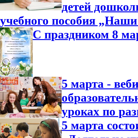
детей дошколь
учебного пособия „Наши
С праздником 8 ма
5 марта - ве
образователь
уроках по ра
5 марта состо