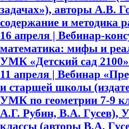
задачах»), авторы А.В. Го
содержание и методика 
16 апреля | Вебинар-ко
математика: мифы и реа
УМК «Детский сад 2100»
11 апреля | Вебинар «Пр
и старшей школы (издате
УМК по геометрии 7-9 кл
А.Г. Рубин, В.А. Гусев),
классы (авторы В.А. Гусе