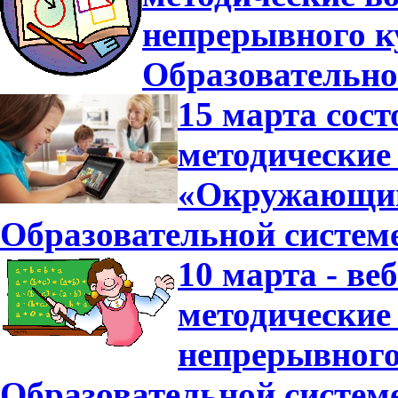
непрерывного к
Образовательно
15 марта сост
методические
«Окружающий 
Образовательной систем
10 марта - ве
методические
непрерывного
Образовательной систем