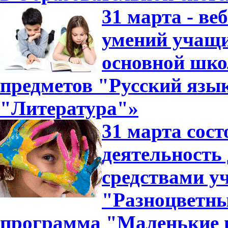
31 марта - ве
умений учащи
основной шко
предметов "Русский язык
"Литература"»
31 марта сос
деятельность
средствами у
"Разноцветн
программа "Маленькие 