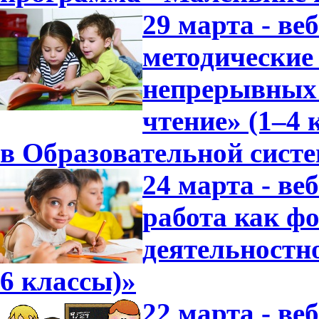
29 марта - ве
методические
непрерывных 
чтение» (1–4 
в Образовательной сист
24 марта - в
работа как ф
деятельностно
6 классы)»
22 марта - ве