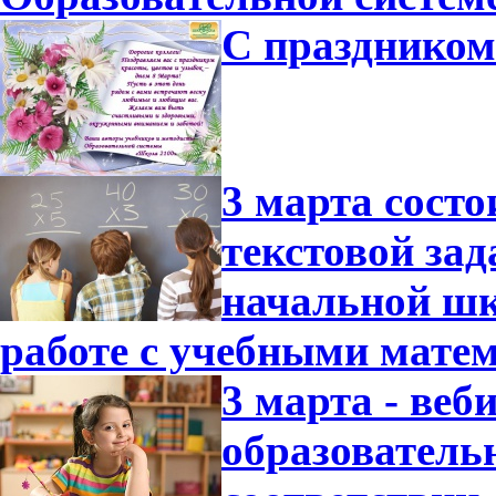
С праздником
3 марта состо
текстовой зад
начальной шк
работе с учебными мате
3 марта - ве
образователь