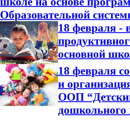
школе на основе програ
Образовательной систе
18 февраля -
продуктивног
основной шко
18 февраля с
и организаци
ООП “Детский
дошкольного 