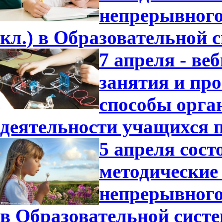
непрерывного 
кл.) в Образовательной 
7 апреля - в
занятия и пр
способы орга
деятельности учащихся 
5 апреля сост
методические
непрерывного 
в Образовательной сист