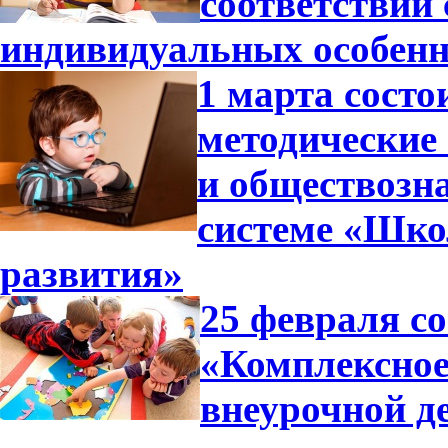
соответствии
индивидуальных особенн
1 марта состо
методические
и обществозн
системе «Шко
развития»
25 февраля с
«Комплексное
внеурочной д