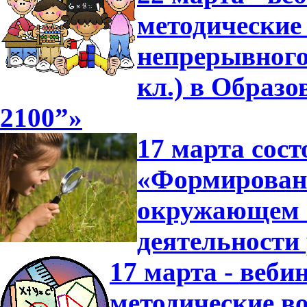
методические
непрерывного
кл.) в Образ
2100”»
17 марта сост
«Формировани
окружающем 
деятельности
17 марта - веби
методические в