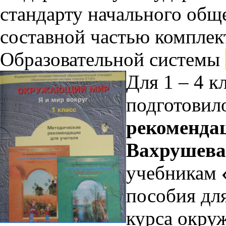
стандарту начального обще
составной частью комплек
Образовательной системы
Для 1 – 4 к
подготовил
рекоменда
Вахрушева
учебникам
пособия дл
курса окру