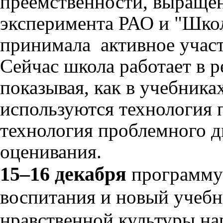
преемственности
,
выраще
эксперимента
РАО
и
"
Шко
принимала
активное
учас
Сейчас
школа
работает
в
р
показывая
,
как
в
учебника
используются
технология
технология
проблемного
д
оценивания
.
15–16 декабря
программу 
воспитания и новый учеб
нравственной культуры н