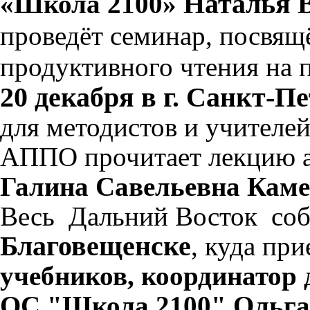
Наталья 
«Школа 2100»
проведёт семинар, посвя
продуктивного чтения на
20
декабря
в
г.
Санкт
-
Пе
для
методистов
и
учителе
АППО
прочитает
лекцию
Галина
Савельевна
Каме
Весь
Дальний
Восток
соб
Благовещенске
,
куда
при
учебников
,
координатор
ОС
"
Школа
2100"
Ольга