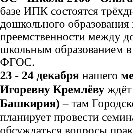
базе
ИПК
состоятся
трёх
д
дошкольного
образования
преемственности
между
д
школьным
образованием
в
ФГОС
.
23 - 24 декабря
нашего
ме
Игоревну Кремлёву
ждё
Башкирия)
– там Городс
планирует провести семин
обсуждаться вопросы пра