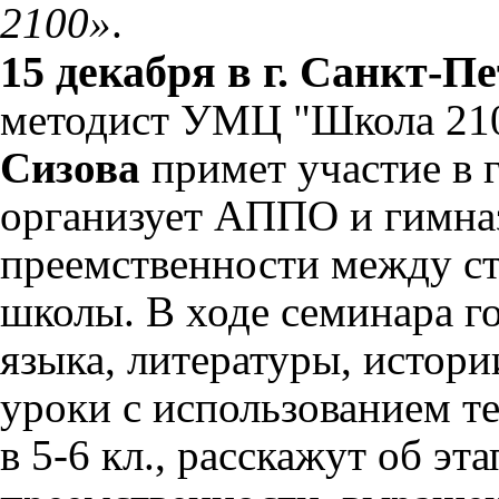
2100»
.
15
декабря
в
г. Санкт
-
Пе
методист
УМЦ
"
Школа
21
Сизова
примет
участие
в
организует
АППО
и
гимна
преемственности
между
с
школы
.
В
ходе
семинара
г
языка
,
литературы
,
истори
уроки
с
использованием
т
в
5-6
кл
.,
расскажут
об
эта