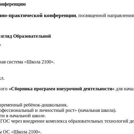
конференцию
чно-практической конференции
, посвященной направления
взгляд Образовательной
"
ная система «Школа 2100».
кл.
вого
«Сборника программ внеурочной деятельности»
для нача
овременный ребёнок-дошкольник.
фессиональный и личностный рост» (начальная школа).
ти в начальной школе.
ОС через внедрение комплекса образовательных технологий де
ы ОС «Школа 2100».