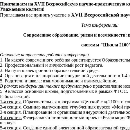
Приглашаем на XVII Всероссийскую научно-практическую 
Уважаемые коллеги!
XVII Всероссийской нау
Приглашаем вас принять участие в
Тема конференции:
Современное образование, риски и возможности: 
системы "Школа 2100
Основные направления работы конференции.
1. На какого современного ребёнка ориентируется Образователь
2. Профессиональный и личностный рост педагога.
3. На пути к электронной образовательной среде.
4. Организация и планирование внеурочной деятельности в 1-4 
5. Родители и школа: взаимопонимание и взаимодействие.
В рамках конференции также предусмотрено
представление но
5–9 классов основной школы, подготовленных в рамках ФГОС.
Работа секций:
1-я секция.
Образовательная программа «Детский сад 2100» и с
2-я секция.
Семинар выпускников углубленных курсов «Мой про
3-я секция.
Планирование и организация внеурочной деятельнос
4-я секция.
Федеральный инновационный проект «Реализация ФГ
школу».
5-я секция.
Создание единой электронной образовательной сред