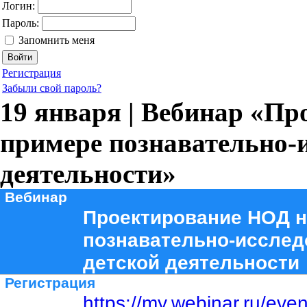
Логин:
Пароль:
Запомнить меня
Регистрация
Забыли свой пароль?
19 января | Вебинар «П
примере познавательно-и
деятельности»
Вебинар
Проектирование НОД н
познавательно-исслед
детской деятельности
Регистрация
https://my.webinar.ru/eve