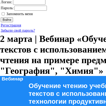
Логин:
Пароль:
Запомнить меня
Регистрация
Забыли свой пароль?
2 марта | Вебинар «Обуч
текстов с использование
чтения на примере пред
"География", "Химия"»
Вебинар
Обучение чтению учеб
текстов с использова
технологии продуктивн