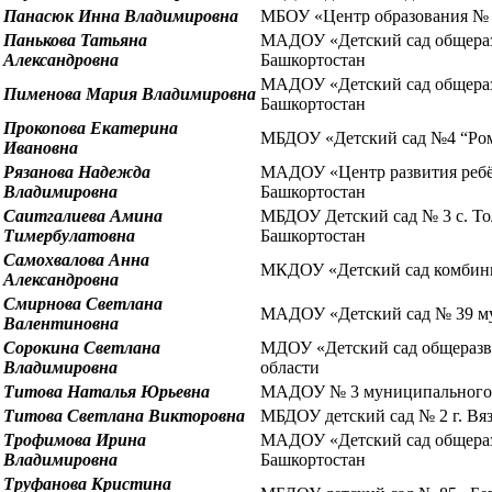
Панасюк Инна Владимировна
МБОУ «Центр образования № 1
Панькова Татьяна
МАДОУ «Детский сад общеразв
Александровна
Башкортостан
МАДОУ «Детский сад общеразв
Пименова Мария Владимировна
Башкортостан
Прокопова Екатерина
МБДОУ «Детский сад №4 “Рома
Ивановна
Рязанова Надежда
МАДОУ «Центр развития ребёнк
Владимировна
Башкортостан
Саитгалиева Амина
МБДОУ Детский сад № 3 с. То
Тимербулатовна
Башкортостан
Самохвалова Анна
МКДОУ «Детский сад комбинир
Александровна
Смирнова Светлана
МАДОУ «Детский сад № 39 му
Валентиновна
Сорокина Светлана
МДОУ «Детский сад общеразви
Владимировна
области
Титова Наталья Юрьевна
МАДОУ № 3 муниципального о
Титова Светлана Викторовна
МБДОУ детский сад № 2 г. Вя
Трофимова Ирина
МАДОУ «Детский сад общеразв
Владимировна
Башкортостан
Труфанова Кристина