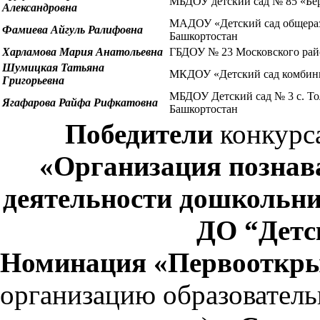
МБДОУ детский сад № 85 «Бер
Александровна
МАДОУ «Детский сад общеразв
Фамиева Айгуль Ралифовна
Башкортостан
Харламова Мария Анатольевна
ГБДОУ № 23 Московского райо
Шумицкая Татьяна
МКДОУ «Детский сад комбинир
Григорьевна
МБДОУ Детский сад № 3 с. То
Ягафарова Райфа Рифкатовна
Башкортостан
Победители
конкурса
«Организация познав
деятельности дошкольн
ДО “Детс
Номинация «Первооткры
организацию образователь