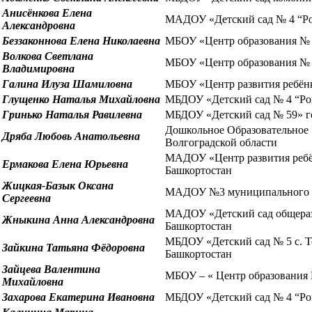
Анисёнкова Елена
МАДОУ «Детский сад № 4 “Ром
Александровна
Беззаконнова Елена Николаевна
МБОУ «Центр образования № 1
Волкова Светлана
МБОУ «Центр образования № 1
Владимировна
Галина Илуза Шамиловна
МБОУ «Центр развития ребёнка
Глущенко Наталья Михайловна
МБДОУ «Детский сад № 4 “Ром
Гринько Наталья Равилевна
МБДОУ «Детский сад № 59» го
Дошкольное Образовательное
Дряба Любовь Анатольевна
Волгоградской области
МАДОУ «Центр развития ребёнк
Ермакова Елена Юрьевна
Башкортостан
Жицкая-Базык Оксана
МАДОУ №3 муниципального об
Сергеевна
МАДОУ «Детский сад общеразв
Жныкина Анна Александровна
Башкортостан
МБДОУ «Детский сад № 5 с. Т
Зайкина Татьяна Фёдоровна
Башкортостан
Зайцева Валентина
МБОУ – « Центр образования 
Михайловна
Захарова Екатерина Ивановна
МБДОУ «Детский сад № 4 “Ром