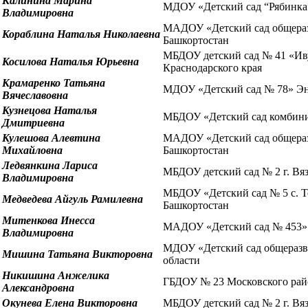
Калинина Марина
МДОУ «Детский сад “Рябинка”»
Владимировна
МАДОУ «Детский сад общеразв
Кораблина Наталья Николаевна
Башкортостан
МБДОУ детский сад № 41 «Иву
Косилова Наталья Юрьевна
Краснодарского края
Крамаренко Татьяна
МДОУ «Детский сад № 78» Энг
Вячеславовна
Кузнецова Наталья
МБДОУ «Детский сад комбинир
Дмитриевна
Кулешова Алевтина
МАДОУ «Детский сад общеразв
Михайловна
Башкортостан
Ледвянкина Лариса
МБДОУ детский сад № 2 г. Вя
Владимировна
МБДОУ «Детский сад № 5 с. Т
Медведева Айгуль Рамилевна
Башкортостан
Митенкова Инесса
МАДОУ «Детский сад № 453» 
Владимировна
МДОУ «Детский сад общеразви
Мишина Татьяна Викторовна
области
Никишина Анжелика
ГБДОУ № 23 Московского райо
Александровна
Окунева Елена Викторовна
МБДОУ детский сад № 2 г. Вя