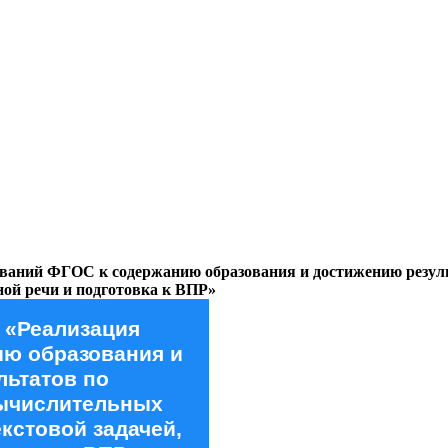
ебований ФГОС к содержанию образования и достижению резу
зной речи и подготовка к ВПР»
 «Реализация
ию образования и
ьтатов по
ычислительных
екстовой задачей,