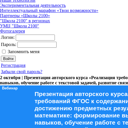
Наши технологии
Экспериментальная деятельность
Интеллектуальный марафон «Твои возможности»
Партнеры «Школы 2100»
"Школа 2100" в регионах
УМЦ "Школа 2100"
Фотогалерея
Логин:
Пароль:
Запомнить меня
Регистрация
Забыли свой пароль?
2 октября | Презентация авторского курса «Реализация тр
навыков, обучение работе с текстовой задачей, развитие свя
Вебинар
Презентация авторского курса
требований ФГОС к содержан
достижению предметных резул
математике: формирование в
навыков, обучение работе с т