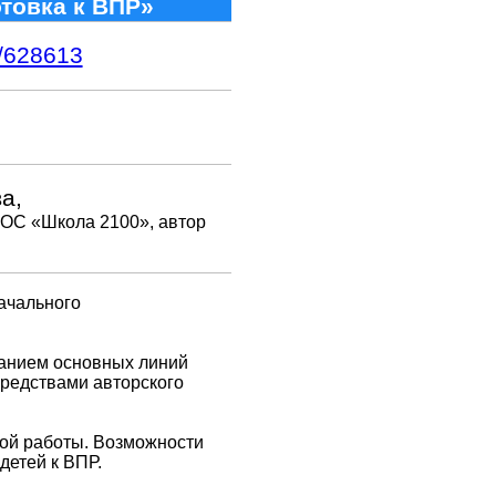
отовка к ВПР»
1/628613
а,
 ОС «Школа 2100», автор
ачального
жанием основных линий
средствами авторского
ой работы. Возможности
детей к ВПР.