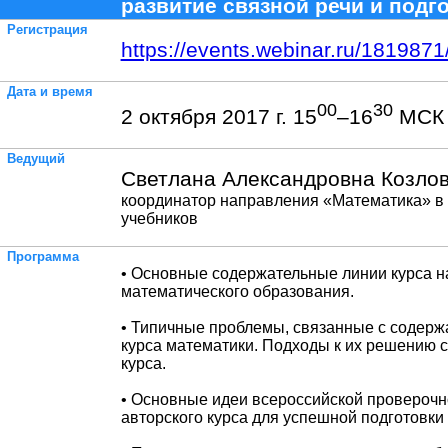
развитие связной речи и подг
Регистрация
https://events.webinar.ru/181987
Дата и время
00
30
2 октября 2017 г. 15
–16
МСК
Ведущий
Светлана Александровна Козлов
координатор направления «Математика» в
учебников
Программа
• Основные содержательные линии курса н
математического образования.
• Типичные проблемы, связанные с содер
курса математики. Подходы к их решению 
курса.
• Основные идеи всероссийской проверочн
авторского курса для успешной подготовки 