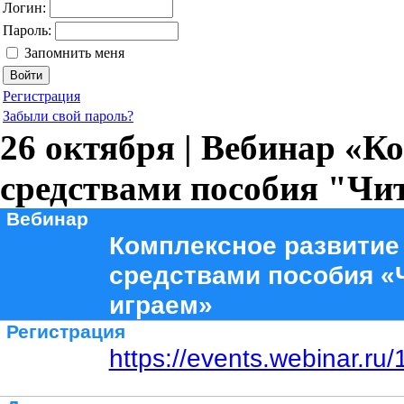
Логин:
Пароль:
Запомнить меня
Регистрация
Забыли свой пароль?
26 октября | Вебинар «К
средствами пособия "Чи
Вебинар
Комплексное развитие
средствами пособия «
играем»
Регистрация
https://events.webinar.r