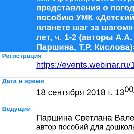
представления о погод
пособию УМК «Детский
планете шаг за шагом»
лет, ч. 1-2 (авторы А.А
Паршина, Т.Р. Кислова)
Регистрация
https://events.webinar.r
Дата и время
00
18 сентября 2018 г. 13
Ведущий
Паршина Светлана Вале
автор пособий для дошколь