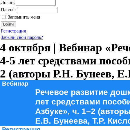
Логин:
Пароль:
Запомнить меня
Регистрация
Забыли свой пароль?
4 октября | Вебинар «Ре
4-5 лет средствами пособ
2 (авторы Р.Н. Бунеев, Е.
Вебинар
Речевое развитие дош
лет средствами пособи
Азбуке», ч. 1–2 (авторы
Е.В. Бунеева, Т.Р. Кисл
Регистрация