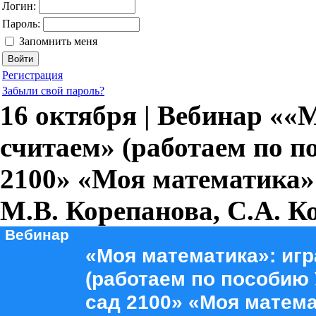
Логин:
Пароль:
Запомнить меня
Регистрация
Забыли свой пароль?
16 октября | Вебинар ««
считаем» (работаем по 
2100» «Моя математика» 
М.В. Корепанова, С.А. К
Вебинар
«Моя математика»: игр
(работаем по пособию
сад 2100» «Моя матема