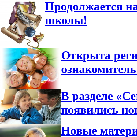
Продолжается на
школы!
Открыта реги
ознакомител
В разделе «С
появились но
Новые матери