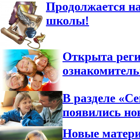
Продолжается на
школы!
Открыта реги
ознакомител
В разделе «С
появились но
Новые матери